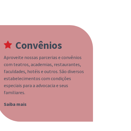
Convênios
Aproveite nossas parcerias e convênios
com teatros, academias, restaurantes,
faculdades, hotéis e outros. São diversos
estabelecimentos com condições
especiais para a advocacia e seus
familiares.
Saiba mais