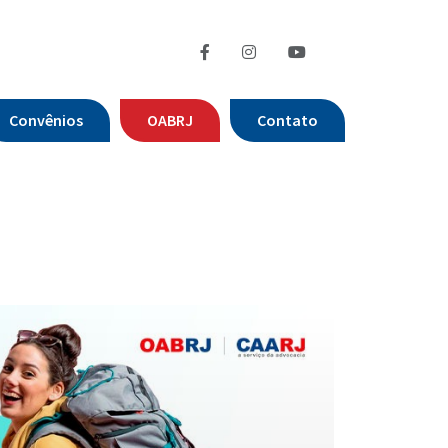
Convênios
OABRJ
Contato