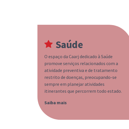
Saúde
O espaço da Caarj dedicado à Saúde
promove serviços relacionados com a
atividade preventiva e de tratamento
restrito de doenças, preocupando-se
sempre em planejar atividades
itinerantes que percorrem todo estado.
Saiba mais